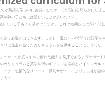
ized curriculum for al
たちが英語を学ぶのに苦労するのか、その理由を明らかにしま
高年齢の子どもには難しいことが多いのです。
を覚えている子もよく見かけますが、 これは短期的には良い方
を割く必要が出てきます。しかし、週に1～2時間では語学を
とりに焦点を当てたカリキュラムを提供することにしました。
」の4つの必須スキルで優れた能力を発揮できるようサポート
のカリキュラムと英語学習のギャップを埋めるバイリンガルメ
ローチ、包括的なリソース、個別サポートにより、生徒が語学
ょう！